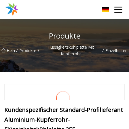
Changzhou Heat Sink Inc.
Produkte
Flüssigkeitskühlplatte Mit
/
/
/
Heim
Produkte
Einzelheiten
Kupferrohr
Kundenspezifischer Standard-Profilieferant
Aluminium-Kupferrohr-