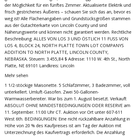
der Möglichkeit für ein fünftes Zimmer. Aktualisierte Elektrik und
frisch gestrichenes Äußeres – schauen Sie sich das an, bevor es
weg ist! Alle Flächenangaben und Grundstücksgrößen stammen
aus der Gutachterkarte von Lincoln County und sind
Näherungswerte und können nicht garantiert werden. Rechtliche
Beschreibung: ALLES VON LOS 3 UND ÖSTLICH 11 FUSS VON
LOS 4, BLOCK 24, NORTH PLATTE TOWN LOT COMPANYS
ADDITION TO NORTH PLATTE, LINCOLN COUNTY,
NEBRASKA. Steuern: 3.455,84 $ Adresse: 1110 W. 4th St., North
Platte, NE 69101 Landkreis: Lincoln
Mehr sehen
1 1/2-stöckige Maisonette. 5 Schlafzimmer, 3 Badezimmer, voll
unterkellert. Umluft-Gasofen. Zwei 50-Gallonen-
Warmwasserbereiter. War bis zum 1. August besetzt. Verkauft
ABSOLUT OHNE MINDESTBEDINGUNGEN ODER RESERVE am
11. September. 11:00 Uhr CT. Auktion vor Ort unter 607-611
West 6th. BEDINGUNGEN: Eine nicht rückzahlbare Anzahlung in
Höhe von 20 % des Kaufpreises ist am Tag der Auktion mit
Unterzeichnung des Kaufvertrags erforderlich. Die Anzahlung