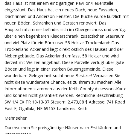
das Haus ist mit einem einzigartigen Pavillon/Feuerstelle
eingezäunt. Das Haus hat ein neues Dach, neue Fassaden,
Dachrinnen und Anderson-Fenster. Die Küche wurde kürzlich mit
neuen Böden, Schränken und Geräten renoviert. Das
Hauptschlafzimmer befindet sich im Obergeschoss und verfügt
über einen begehbaren Kleiderschrank, zusätzlichen Stauraum
und viel Platz für ein Büro usw. 58 Hektar Trockenland: Das
Trockenland-Ackerland liegt direkt östlich des Hauses und der
Nebengebäude. Das Ackerland umfasst 58 Hektar und wird
derzeit mit Weizen angebaut. Diese Parzelle verfügt über gute
Böden und liegt in einer starken Bauerngemeinde. Diese
wunderbare Gelegenheit sucht neue Besitzer! Verpassen Sie
nicht diese wunderbare Chance, es zu Ihrem zu machen! Alle
Informationen stammen aus der Keith County Assessors-Karte
und können nicht garantiert werden. Rechtliche Beschreibung:
SW 1/4 EX TR 18-13-37 Steuern: 2.473,88 $ Adresse: 741 Road
East F, Ogallala, NE 69153 Landkreis: Keith
Mehr sehen
Durchsuchen Sie preisgünstige Häuser nach Erstkäufern und