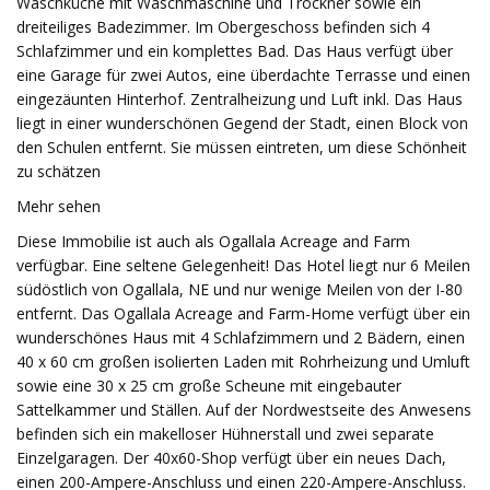
Waschküche mit Waschmaschine und Trockner sowie ein
dreiteiliges Badezimmer. Im Obergeschoss befinden sich 4
Schlafzimmer und ein komplettes Bad. Das Haus verfügt über
eine Garage für zwei Autos, eine überdachte Terrasse und einen
eingezäunten Hinterhof. Zentralheizung und Luft inkl. Das Haus
liegt in einer wunderschönen Gegend der Stadt, einen Block von
den Schulen entfernt. Sie müssen eintreten, um diese Schönheit
zu schätzen
Mehr sehen
Diese Immobilie ist auch als Ogallala Acreage and Farm
verfügbar. Eine seltene Gelegenheit! Das Hotel liegt nur 6 Meilen
südöstlich von Ogallala, NE und nur wenige Meilen von der I-80
entfernt. Das Ogallala Acreage and Farm-Home verfügt über ein
wunderschönes Haus mit 4 Schlafzimmern und 2 Bädern, einen
40 x 60 cm großen isolierten Laden mit Rohrheizung und Umluft
sowie eine 30 x 25 cm große Scheune mit eingebauter
Sattelkammer und Ställen. Auf der Nordwestseite des Anwesens
befinden sich ein makelloser Hühnerstall und zwei separate
Einzelgaragen. Der 40x60-Shop verfügt über ein neues Dach,
einen 200-Ampere-Anschluss und einen 220-Ampere-Anschluss.