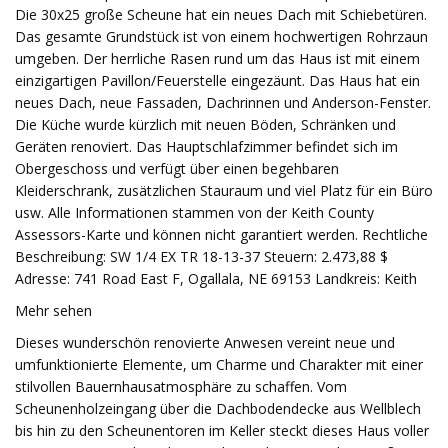
Die 30x25 große Scheune hat ein neues Dach mit Schiebetüren.
Das gesamte Grundstück ist von einem hochwertigen Rohrzaun
umgeben. Der herrliche Rasen rund um das Haus ist mit einem
einzigartigen Pavillon/Feuerstelle eingezäunt. Das Haus hat ein
neues Dach, neue Fassaden, Dachrinnen und Anderson-Fenster.
Die Küche wurde kürzlich mit neuen Böden, Schränken und
Geräten renoviert. Das Hauptschlafzimmer befindet sich im
Obergeschoss und verfügt über einen begehbaren
Kleiderschrank, zusätzlichen Stauraum und viel Platz für ein Büro
usw. Alle Informationen stammen von der Keith County
Assessors-Karte und können nicht garantiert werden. Rechtliche
Beschreibung: SW 1/4 EX TR 18-13-37 Steuern: 2.473,88 $
Adresse: 741 Road East F, Ogallala, NE 69153 Landkreis: Keith
Mehr sehen
Dieses wunderschön renovierte Anwesen vereint neue und
umfunktionierte Elemente, um Charme und Charakter mit einer
stilvollen Bauernhausatmosphäre zu schaffen. Vom
Scheunenholzeingang über die Dachbodendecke aus Wellblech
bis hin zu den Scheunentoren im Keller steckt dieses Haus voller